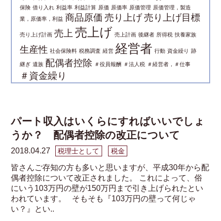
保険
借り入れ
利益率
利益計算
原価
原価率
原価管理
原価管理，製造
商品原価
売り上げ
売り上げ目標
業，原価率，利益
売上げ
売上
売り上げ計画
売上計画
後継者
所得税
扶養家族
経営者
生産性
社会保険料
税務調査
経営
行動
資金繰り
跡
配偶者控除
継ぎ
遺族
＃役員報酬
＃法人税
＃経営者，＃仕事
＃資金繰り
パート収入はいくらにすればいいでしょ
うか？ 配偶者控除の改正について
2018.04.27
税理士として
税金
皆さんご存知の方も多いと思いますが、平成30年から配
偶者控除について改正されました。 これによって、俗
にいう103万円の壁が150万円まで引き上げられたとい
われています。 そもそも『103万円の壁って何じゃ
い？』とい..